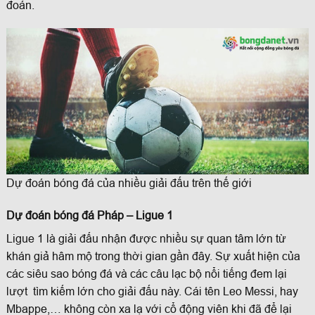
đoán.
Dự đoán bóng đá của nhiều giải đấu trên thế giới
Dự đoán bóng đá Pháp – Ligue 1
Ligue 1 là giải đấu nhận được nhiều sự quan tâm lớn từ
khán giả hâm mộ trong thời gian gần đây. Sự xuất hiện của
các siêu sao bóng đá và các câu lạc bộ nổi tiếng đem lại
lượt tìm kiếm lớn cho giải đấu này. Cái tên Leo Messi, hay
Mbappe,… không còn xa lạ với cổ động viên khi đã để lại