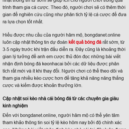
nhật thông tin từ sớm sẽ giúp ích cho người chơi trong quá
trình tham gia cá cược. Theo đó, người chơi sẽ có thêm thời
gian để nghiên cứu cũng như phân tích tỷ lệ cá cược để đưa
ra lựa chọn tốt nhất.
Hiểu được nhu cầu của người hâm mộ, bongdanet.online
luôn cập nhật thông tin dự đoán
kết quả bóng đá
rất sớm, từ
3-5 ngày trước khi trận đấu diễn ra. Đây cũng là khoảng thời
gian lý tưởng để anh em cược thủ đón đọc những bài viết
nhận định bóng đá keonhacai bởi các dữ liệu được phân
tích rất mới và ít khi thay đổi. Người chơi có thể theo dõi và
tham gia nhiều kèo cược hơn để tăng khả năng năng thắng
cược và kiếm được khoản thưởng lớn.
Cập nhật soi kèo nhà cái bóng đá từ các chuyên gia giàu
kinh nghiệm
Đến với bongdanet.online, người hâm mộ có thể yên tâm
tham khảo thông tin soi tỷ lệ kèo hôm nay bởi độ chính xác