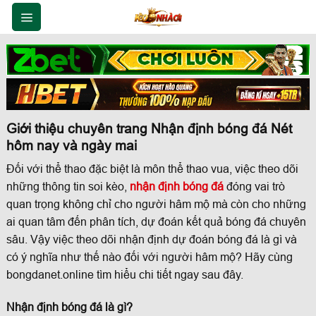
Skip
to
content
Giới thiệu chuyên trang Nhận định bóng đá Nét
hôm nay và ngày mai
Đối với thể thao đặc biệt là môn thể thao vua, việc theo dõi
những thông tin soi kèo,
nhận định bóng đá
đóng vai trò
quan trọng không chỉ cho người hâm mộ mà còn cho những
ai quan tâm đến phân tích, dự đoán kết quả bóng đá chuyên
sâu. Vậy việc theo dõi nhận định dự đoán bóng đá là gì và
có ý nghĩa như thế nào đối với người hâm mộ? Hãy cùng
bongdanet.online tìm hiểu chi tiết ngay sau đây.
Nhận định bóng đá là gì?