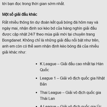
tới bạn đọc trong thời gian sớm nhất.
Một số giải đấu khác
Rất nhiều thông tin dự đoán kết quả bóng đá hôm nay và
ngày mai, nhận định soi kèo bd của hàng nghìn giải đấu
được cập nhật 24/7 theo mùa giải mới tại chuyên trang
Bongdanet. Không chỉ là những giải đấu nổi bật như trên,
anh em còn có thể xem nhận định kèo bóng đá của nhiều
giải khác như:
K League – Giải đấu cao nhất tại Hàn
Quốc
League 1 – Giải vô địch quốc gia Nhật
Bản
Thai League – Giải vô địch quốc gia
Thái Lan
A League – Giải vô địch quốc gia Úc