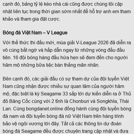
cạnh đó, bảng tỷ lệ kèo nhà cái cũng được chúng tôi cập
nhật liên tục trong thời gian sớm nhất để hỗ trợ anh em tham
khảo và tham gia đặt cược.
Bóng đá Việt Nam – V League
Với thể thức thi đấu mới, mùa giải V-League 2026 đã diễn ra
vô cùng bất ngờ và hấp dẫn ngay từ những vòng đấu đầu
tiên. 16 đội bóng hàng đầu hứa hẹn sẽ đem đến cho người
hâm mộ những bữa tiệc bàn thắng mãn nhãn.
Bên cạnh đó, các giải đấu có sự tham dự của đội tuyển Việt
Nam cũng nhận được nhiều sự quan tâm của người hâm
mộ, đặc biệt là kỳ Seagame 33 sắp tới dự kiến diễn ra ở Thủ
đô Băng Cốc cùng với 2 tỉnh là Chonburi và Songkhla, Thái
Lan. Cùng bongdanet.online đồng hành cùng đội tuyển bóng
đá nam và đội tuyển bóng đá nữ Việt Nam trên hàng trình
bảo vệ ngôi vương tới đây. Tất cả các thông tin dự đoán
bóng đá Seagame đều được chuyên trang cập nhật và đưa