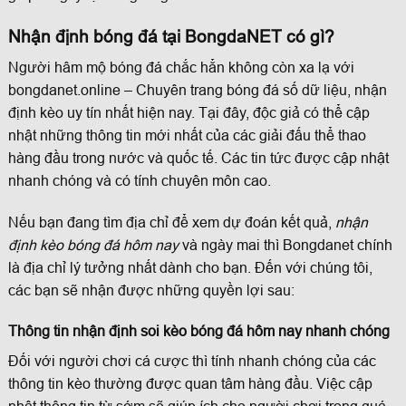
Nhận định bóng đá tại BongdaNET có gì?
Người hâm mộ bóng đá chắc hẳn không còn xa lạ với
bongdanet.online – Chuyên trang bóng đá số dữ liệu, nhận
định kèo uy tín nhất hiện nay. Tại đây, độc giả có thể cập
nhật những thông tin mới nhất của các giải đấu thể thao
hàng đầu trong nước và quốc tế. Các tin tức được cập nhật
nhanh chóng và có tính chuyên môn cao.
Nếu bạn đang tìm địa chỉ để xem dự đoán kết quả,
nhận
định kèo bóng đá hôm nay
và ngày mai thì Bongdanet chính
là địa chỉ lý tưởng nhất dành cho bạn. Đến với chúng tôi,
các bạn sẽ nhận được những quyền lợi sau:
Thông tin nhận định soi kèo bóng đá hôm nay nhanh chóng
Đối với người chơi cá cược thì tính nhanh chóng của các
thông tin kèo thường được quan tâm hàng đầu. Việc cập