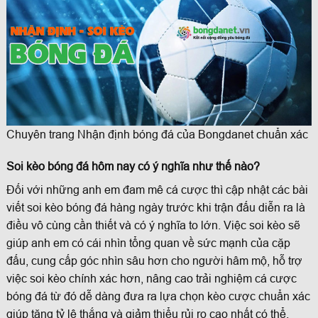
Chuyên trang Nhận định bóng đá của Bongdanet chuẩn xác
Soi kèo bóng đá hôm nay có ý nghĩa như thế nào?
Đối với những anh em đam mê cá cược thì cập nhật các bài
viết soi kèo bóng đá hàng ngày trước khi trận đấu diễn ra là
điều vô cùng cần thiết và có ý nghĩa to lớn. Việc soi kèo sẽ
giúp anh em có cái nhìn tổng quan về sức mạnh của cặp
đấu, cung cấp góc nhìn sâu hơn cho người hâm mộ, hỗ trợ
việc soi kèo chính xác hơn, nâng cao trải nghiệm cá cược
bóng đá từ đó dễ dàng đưa ra lựa chọn kèo cược chuẩn xác
giúp tăng tỷ lệ thắng và giảm thiểu rủi ro cao nhất có thể.