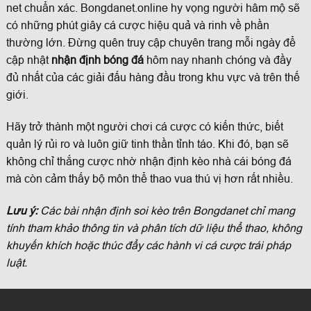
net chuẩn xác. Bongdanet.online hy vọng người hâm mộ sẽ
có những phút giây cá cược hiệu quả và rinh về phần
thường lớn. Đừng quên truy cập chuyên trang mỗi ngày để
cập nhật
nhận định bóng đá
hôm nay nhanh chóng và đầy
đủ nhất của các giải đấu hàng đầu trong khu vực và trên thế
giới.
Hãy trở thành một người chơi cá cược có kiến thức, biết
quản lý rủi ro và luôn giữ tinh thần tỉnh táo. Khi đó, bạn sẽ
không chỉ thắng cược nhờ nhận định kèo nhà cái bóng đá
mà còn cảm thấy bộ môn thể thao vua thú vị hơn rất nhiều.
Lưu ý:
Các bài nhận định soi kèo trên Bongdanet chỉ mang
tính tham khảo thông tin và phân tích dữ liệu thể thao, không
khuyến khích hoặc thúc đẩy các hành vi cá cược trái pháp
luật.