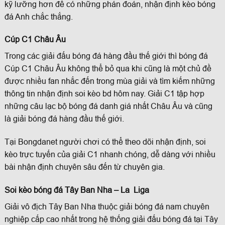
kỹ lưỡng hơn để có những phán đoán, nhận định kèo bóng
đá Anh chắc thắng.
Cúp C1 Châu Âu
Trong các giải đấu bóng đá hàng đầu thế giới thì bóng đá
Cúp C1 Châu Âu không thể bỏ qua khi cũng là một chủ đề
được nhiều fan nhắc đến trong mùa giải và tìm kiếm những
thông tin nhận định soi kèo bd hôm nay. Giải C1 tập hợp
những câu lạc bộ bóng đá danh giá nhất Châu Âu và cũng
là giải bóng đá hàng đầu thế giới.
Tại Bongdanet người chơi có thể theo dõi nhận định, soi
kèo trực tuyến của giải C1 nhanh chóng, dễ dàng với nhiều
bài nhận định chuyên sâu đến từ chuyên gia.
Soi kèo bóng đá Tây Ban Nha – La Liga
Giải vô địch Tây Ban Nha thuộc giải bóng đá nam chuyên
nghiệp cấp cao nhất trong hệ thống giải đấu bóng đá tại Tây